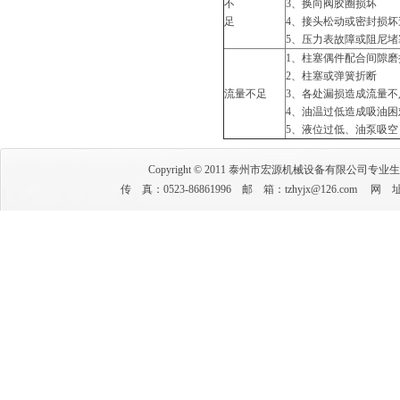
不
3、换向阀胶圈损坏
足
4、接头松动或密封损坏
5、压力表故障或阻尼
1、柱塞偶件配合间隙磨
2、柱塞或弹簧折断
流量不足
3、各处漏损造成流量不
4、油温过低造成吸油
5、液位过低、油泵吸空
Copyright © 2011 泰州市宏源机械设备有限公司专业
传 真：0523-86861996 邮 箱：tzhyjx@126.co